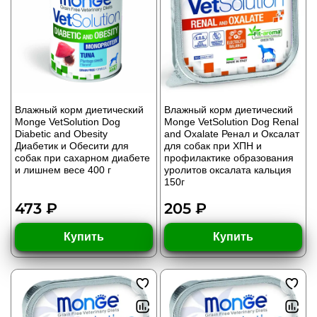
Влажный корм диетический
Влажный корм диетический
Monge VetSolution Dog
Monge VetSolution Dog Renal
Diabetic and Obesity
and Oxalate Ренал и Оксалат
Диабетик и Обесити для
для собак при ХПН и
собак при сахарном диабете
профилактике образования
и лишнем весе 400 г
уролитов оксалата кальция
150г
473 ₽
205 ₽
Купить
Купить