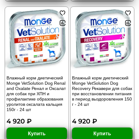
Влажный корм диетический
Влажный корм диетический
Monge VetSolution Dog Renal
Monge VetSolution Dog
and Oxalate Ренал и Оксалат
Recovery Рекавери для собак
для собак при ХПН и
при восстановлении питания
профилактике образования
в период выздоровления 150
уролитов оксалата кальция
г - 24 шт
150г - 24 шт
4 920 ₽
4 920 ₽
Купить
Купить