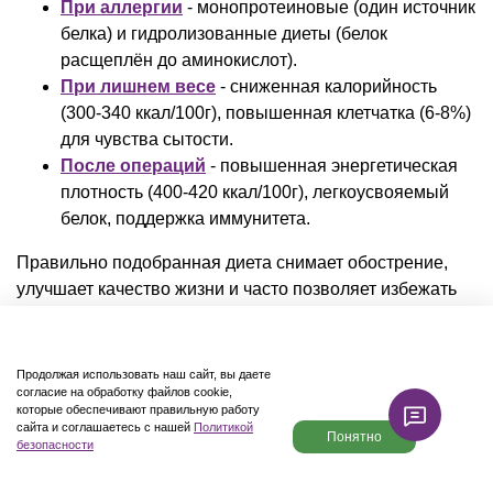
При аллергии
- монопротеиновые (один источник
белка) и гидролизованные диеты (белок
расщеплён до аминокислот).
При лишнем весе
- сниженная калорийность
(300-340 ккал/100г), повышенная клетчатка (6-8%)
для чувства сытости.
После операций
- повышенная энергетическая
плотность (400-420 ккал/100г), легкоусвояемый
белок, поддержка иммунитета.
Правильно подобранная диета снимает обострение,
улучшает качество жизни и часто позволяет избежать
тяжёлых медикаментозных схем. Но помните: лечебное
питание назначает врач после анализов.
Купить
лечебный корм для собаки
без консультации
Продолжая использовать наш сайт, вы даете
ветеринара - риск для здоровья питомца.
согласие на обработку файлов cookie,
которые обеспечивают правильную работу
сайта и соглашаетесь с нашей
Политикой
Лечебный корм для собак ЖКТ:
Понятно
0
безопасности
помощь при заболеваниях
Каталог
Поиск
Корзина
Избранное
Профиль