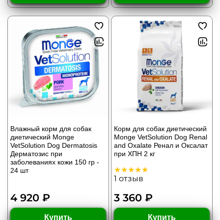
Влажный корм для собак
Корм для собак диетический
диетический Monge
Monge VetSolution Dog Renal
VetSolution Dog Dermatosis
and Oxalate Ренал и Оксалат
Дерматозис при
при ХПН 2 кг
заболеваниях кожи 150 гр -
24 шт
1
отзыв
4 920 ₽
3 360 ₽
Купить
Купить