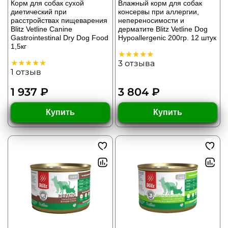
Корм для собак сухой
Влажный корм для собак
диетический при
консервы при аллергии,
расстройствах пищеварения
непереносимости и
Blitz Vetline Canine
дерматите Blitz Vetline Dog
Gastrointestinal Dry Dog Food
Hypoallergenic 200гр. 12 штук
1,5кг
3
отзыва
1
отзыв
1 937 ₽
3 804 ₽
Купить
Купить