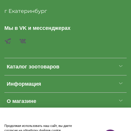
г Екатеринбург
Мы в VK и мессенджерах
Каталог зоотоваров
Информация
О магазине
Cделано в anna-palna.ru. Все права защищены
ZooHarmony
2026
Продолжая использовать наш сайт, вы даете
согласие на обработку файлов cookie,