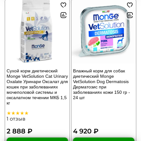
Сухой корм диетический
Влажный корм для собак
Monge VetSolution Cat Urinary
диетический Monge
Oxalate Уринари Оксалат для
VetSolution Dog Dermatosis
кошек при заболеваниях
Дерматозис при
мочеполовой системы и
заболеваниях кожи 150 гр -
оксалатном течении МКБ 1,5
24 шт
кг
1
отзыв
2 888 ₽
4 920 ₽