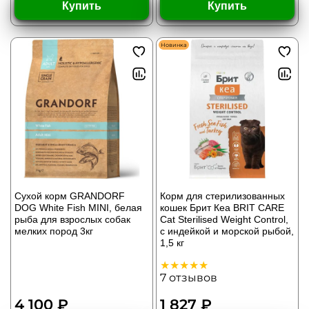
Купить
Купить
Новинка
Сухой корм GRANDORF
Корм для стерилизованных
DOG White Fish MINI, белая
кошек Брит Кеа BRIT CARE
рыба для взрослых собак
Cat Sterilised Weight Control,
мелких пород 3кг
с индейкой и морской рыбой,
1,5 кг
7
отзывов
4 100 ₽
1 827 ₽