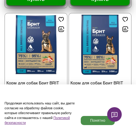
Корм для собак Брит BRIT
Корм для собак Брит BRIT
PREMIUM Dog Sensitive с
PREMIUM Dog Sensitive с
лососем и индейкой, 3 кг
лососем и индейкой, 8 кг
Продолжая использовать наш сайт, вы даете
2
отзыва
2
отзыва
согласие на обработку файлов cookie,
которые обеспечивают правильную работу
сайта и соглашаетесь с нашей
Политикой
1 792 ₽
3 875 ₽
Понятно
безопасности
Каталог
Поиск
Корзина
Избранное
Профиль
Купить
Купить