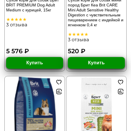
Сухой корм для собак Брит
Сухой корм для собак мини
BRIT PREMIUM Dog Adult
пород Брит Кеа Brit CARE
Medium с курицей, 15кг
Mini Adult Sensitive Healthy
Digestion с чувствительным
пищеварением с индейкой и
3
отзыва
ягненком 0,4 кг
3
отзыва
5 576 ₽
520 ₽
Купить
Купить