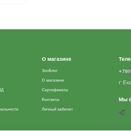
О магазине
Тел
ЗооБлог
+799
О магазине
г Ек
ПД
Сертификаты
Мы в
Контакты
иальности
Личный кабинет