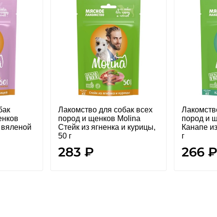
бак
Лакомство для собак всех
Лакомств
енков
пород и щенков Molina
пород и 
с вяленой
Стейк из ягненка и курицы,
Канапе из
50 г
г
283 ₽
266 