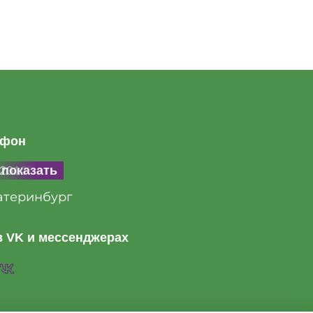
ефон
20128846
показать
атеринбург
 VK и мессенджерах