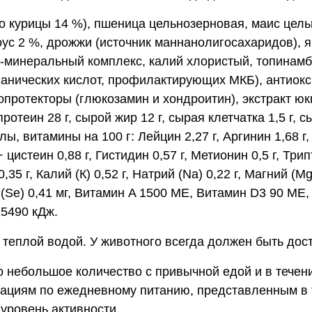
о курицы 14 %), пшеница цельнозерновая, маис цель
ус 2 %, дрожжи (источник маннанолигосахаридов), я
о-минеральный комплекс, калий хлористый, топинамб
анических кислот, профилактирующих МКБ), антиокси
протекторы (глюкозамин и хондроитин), экстракт юк
отеин 28 г, сырой жир 12 г, сырая клетчатка 1,5 г, сы
, витамины на 100 г: Лейцин 2,27 г, Аргинин 1,68 г, 
+ цистеин 0,88 г, Гистидин 0,57 г, Метионин 0,5 г, Тр
5 г, Калий (К) 0,52 г, Натрий (Na) 0,22 г, Магний (Mg) 
н (Se) 0,41 мг, Витамин A 1500 МЕ, Витамин D3 90 МЕ,
15490 кДж.
теплой водой. У животного всегда должен быть дост
 небольшое количество с привычной едой и в течен
дациям по ежедневному питанию, представленным в 
 уровень активности.