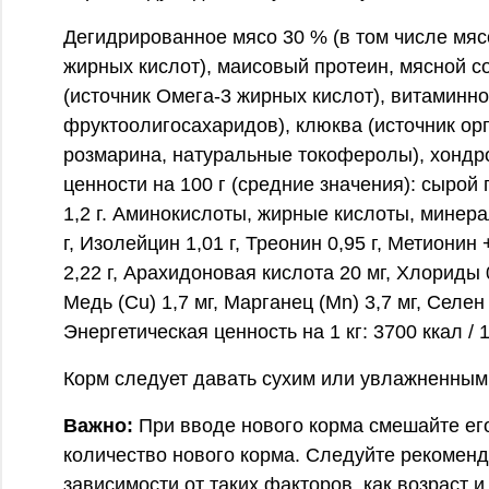
Дегидрированное мясо 30 % (в том числе мяс
жирных кислот), маисовый протеин, мясной со
(источник Омега-3 жирных кислот), витаминн
фруктоолигосахаридов), клюква (источник орг
розмарина, натуральные токоферолы), хондро
ценности на 100 г (средние значения): сырой пр
1,2 г. Аминокислоты, жирные кислоты, минералы
г, Изолейцин 1,01 г, Треонин 0,95 г, Метионин 
2,22 г, Арахидоновая кислота 20 мг, Хлориды 0,3
Медь (Cu) 1,7 мг, Марганец (Mn) 3,7 мг, Селе
Энергетическая ценность на 1 кг: 3700 ккал / 
Корм следует давать сухим или увлажненным 
Важно:
При вводе нового корма смешайте его
количество нового корма. Следуйте рекомен
зависимости от таких факторов, как возраст и