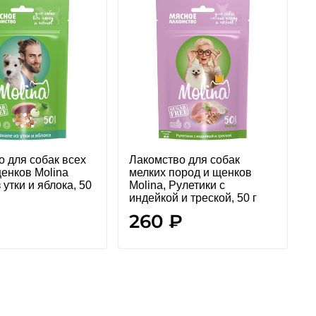
о для собак всех
Лакомство для собак
Л
щенков Molina
мелких пород и щенков
м
 утки и яблока, 50
Molina, Рулетики с
M
индейкой и треской, 50 г
и
₽
260 ₽