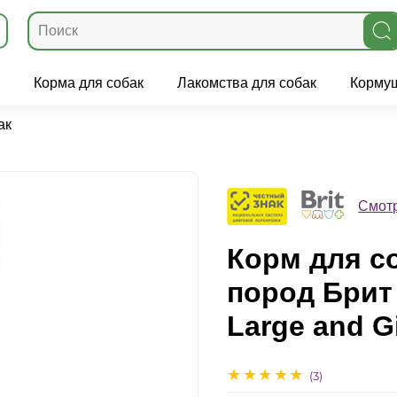
Корма для собак
Лакомства для собак
Кормуш
ак
Смотр
Корм для с
пород Брит
Large and G
(3)