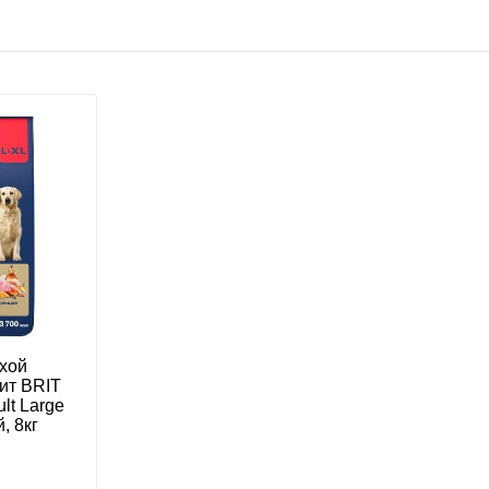
ухой
ит BRIT
t Large
, 8кг