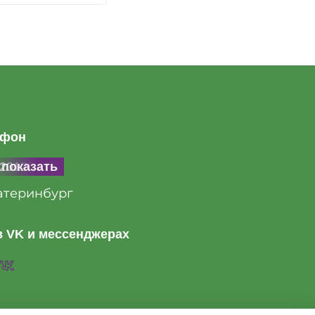
ефон
20128846
показать
атеринбург
 VK и мессенджерах