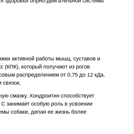
ля здоровья опрно-двигательной системы
ержки активной работы мышц, суставов и
с (КПК), который получают из рогов
совым распределением от 0,75 до 12 кДа,
 связок.
ную смазку. Хондроитин способствует
С занимает особую роль в усвоении
емы собаки, делая ее жизнь более