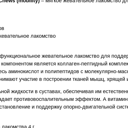
hews (mobility)
– мягкое жевательное лакомство д
ов
 жевательное лакомство
ное функциональное жевательное лакомство для подд
м компонентом является коллаген-пептидный комплек
есь аминокислот и полипептидов с молекулярно-мас
нимают участие в построении тканей мышц, хрящей и
ой жидкости в суставах, обеспечивая им естествен
адает противовоспалительным эффектом. А витамин 
сстановление и поддержку опорно-двигательной сист
лакомства 4 г.