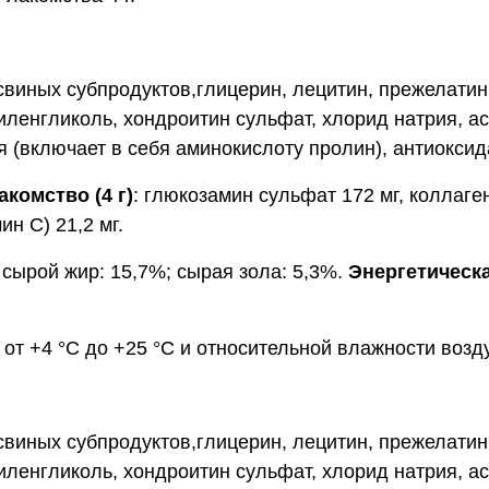
свиных субпродуктов,глицерин, лецитин, прежелати
ленгликоль, хондроитин сульфат, хлорид натрия, ас
я (включает в себя аминокислоту пролин), антиоксид
комство (4 г)
: глюкозамин сульфат 172 мг, коллаге
ин С) 21,2 мг.
 сырой жир: 15,7%; сырая зола: 5,3%.
Энергетическ
 от +4 °С до +25 °С и относительной влажности возд
свиных субпродуктов,глицерин, лецитин, прежелати
ленгликоль, хондроитин сульфат, хлорид натрия, ас