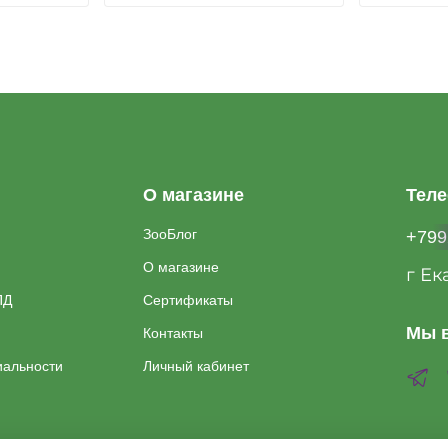
О магазине
Тел
ЗооБлог
+799
О магазине
г Ек
ПД
Сертификаты
Мы в
Контакты
иальности
Личный кабинет