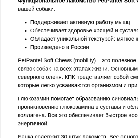
Функциональное лакомство PetPantel Soft C
вашей собаки.
Поддерживает активную работу мышц
Обеспечивает здоровье хрящей и сустав
Обладает уникальной текстурой: мягкое
Произведено в России
PetPantel Soft Chews (mobility) – это полез
связок собак на всех этапах жизни. Основны
северного оленя. КПК представляет собой см
которые легко усваиваются организмом и при
Глюкозамин помогает образованию синовиальн
проникновению глюкозамина в суставы и обл
коллагена. Все это обеспечивает быстрое во
энергичной.
Банка содержит 30 штук лакомств. Вес одного 