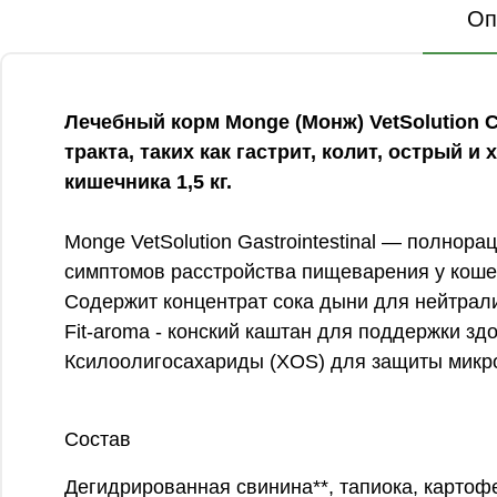
Оп
Лечебный корм Monge (Монж) VetSolution C
тракта, таких как гастрит, колит, острый
кишечника 1,5 кг.
Monge VetSolution Gastrointestinal — полнора
симптомов расстройства пищеварения у коше
Содержит концентрат сока дыни для нейтрал
Fit-aroma - конский каштан для поддержки зд
Ксилоолигосахариды (XOS) для защиты микро
Состав
Дегидрированная свинина**, тапиока, картоф