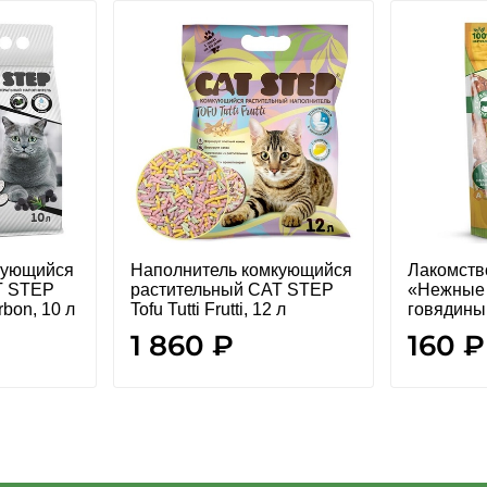
кующийся
Наполнитель комкующийся
Лакомство
T STEP
растительный CAT STEP
«Нежные 
bon, 10 л
Tofu Tutti Frutti, 12 л
говядины 
1 860 ₽
160 ₽