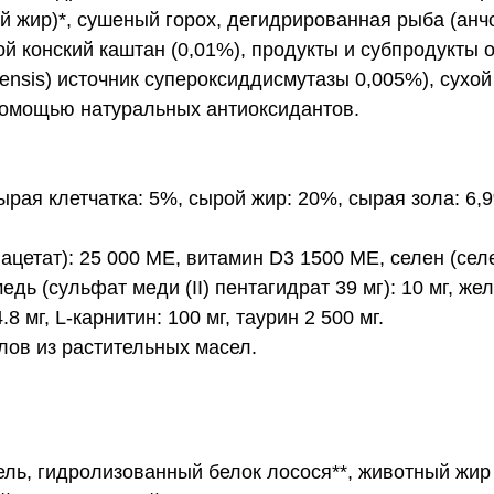
ый жир)*, сушеный горох, дегидрированная рыба (ан
ой конский каштан (0,01%), продукты и субпродукты
pensis) источник супероксиддисмутазы 0,005%), сухо
помощью натуральных антиоксидантов.
рая клетчатка: 5%, сырой жир: 20%, сырая зола: 6,9
цетат): 25 000 МЕ, витамин D3 1500 МЕ, селен (селен
едь (сульфат меди (II) пентагидрат 39 мг): 10 мг, же
8 мг, L-карнитин: 100 мг, таурин 2 500 мг.
лов из растительных масел.
ель, гидролизованный белок лосося**, животный жир