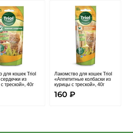
 для кошек Triol
Лакомство для кошек Triol
Л
сердечки из
«Аппетитные колбаски из
«
с треской», 40г
курицы с треской», 40г
у
160 ₽