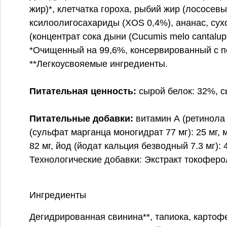
жир)*, клетчатка гороха, рыбий жир (лососев
ксилоолигосахариды (XOS 0,4%), ананас, сух
(концентрат сока дыни (Cucumis melo cantalu
*Очищенный на 99,6%, консервированный с 
**Легкоусвояемые ингредиенты.
Питательная ценность:
сырой белок: 32%, сы
Питательные добавки:
витамин А (ретинола а
(сульфат марганца моногидрат 77 мг): 25 мг, м
82 мг, йод (йодат кальция безводный 7.3 мг): 4.
Технологические добавки: Экстракт токоферо
Ингредиенты
Дегидрированная свинина**, тапиока, картоф