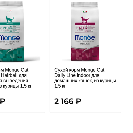
рм Monge Cat
Сухой корм Monge Cat
С
 Hairball для
Daily Line Indoor для
D
ля выведения
домашних кошек, из курицы
с
з курицы 1,5 кг
1,5 кг
к
 ₽
2 166 ₽