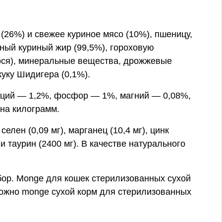
(26%) и свежее куриное мясо (10%), пшеницу,
нный куриный жир (99,5%), гороховую
сося), минеральные вещества, дрожжевые
куку Шидигера (0,1%).
ьций — 1,2%, фосфор — 1%, магний — 0,08%,
 на килограмм.
елен (0,09 мг), марганец (10,4 мг), цинк
г) и таурин (2400 мг). В качестве натурального
ыбор. Monge для кошек стерилизованных сухой
можно monge сухой корм для стерилизованных