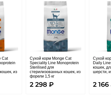
 Cat
Сухой корм Monge Cat
Сухой ко
noprotein
Speciality Line Monoprotein
Daily Line
Sterilised для
кошек, д
кошек, из
стерилизованных кошек, из
шерсти, и
форели 1,5 кг
2 298 ₽
2 166