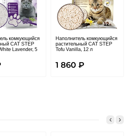
ель комкующийся
Наполнитель комкующийся
Н
ьный CAT STEP
растительный CAT STEP
hite Lavеnder, 5
Tofu Vanilla, 12 л
с
A
₽
1 860 ₽