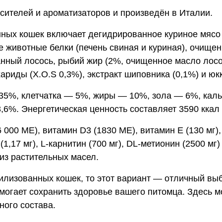
сителей и ароматизаторов и произведён в Италии.
ных кошек включает дегидрированное куриное мясо 
е животные белки (печень свиная и куриная), очище
ванный лосось, рыбий жир (2%, очищенное масло ло
ариды (X.O.S 0,3%), экстракт шиповника (0,1%) и юк
 35%, клетчатка — 5%, жиры — 10%, зола — 6%, кал
,6%. Энергетическая ценность составляет 3590 ккал
 000 МЕ), витамин D3 (1830 МЕ), витамин Е (130 мг), с
од (1,17 мг), L-карнитин (700 мг), DL-метионин (2500 м
из растительных масел.
ерилизованных кошек, то этот вариант — отличный в
могает сохранить здоровье вашего питомца. Здесь 
ного состава.