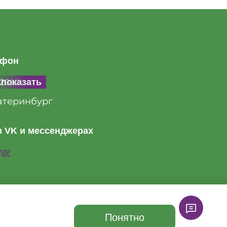
ефон
20128846
показать
атеринбург
 VK и мессенджерах
Понятно