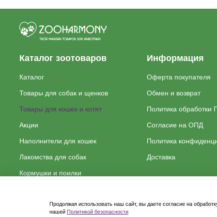
Каталог зоотоваров
Информация
Каталог
Оферта покупателя
Товары для собак и щенков
Обмен и возврат
Товары для кошек и котят
Политика обработки 
Акции
Согласие на ОПД
Наполнители для кошек
Политика конфиденц
Лакомства для собак
Доставка
Кормушки и поилки
Продолжая использовать наш сайт, вы даете согласие на обработк
нашей
Политикой безопасности
Cделано в anna-palna.ru. Все права защищены
ZooHarmony 