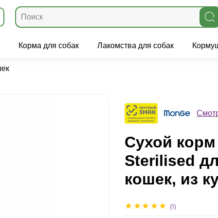
Корма для собак
Лакомства для собак
Кормуш
шек
Смотр
Сухой корм 
Sterilised 
кошек, из к
(1)