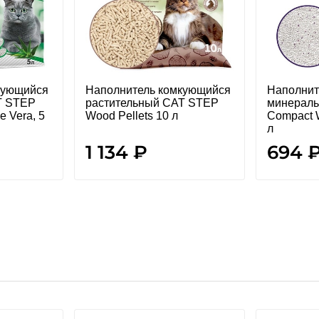
кующийся
Наполнитель комкующийся
Наполнит
T STEP
растительный CAT STEP
минерал
e Vera, 5
Wood Pellets 10 л
Compact W
л
1 134 ₽
694 