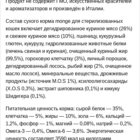
Продукт не содержит ГМО, искусственных красителей
и ароматизаторов и произведён в Италии.
Состав сухого корма monge для стерилизованных
кошек включает дегидрированное куриное мясо (26%)
и свежее куриное мясо (10%), пшеницу, кукурузный
глютен, кукурузу, гидролизованные животные белки
(печень свиная и куриная), очищенный куриный жир
(99,5%), гороховую клетчатку (3%), яичный порошок,
дегидрированный лосось, рыбий жир (2%, очищенное
масло лосося), минеральные вещества, дрожжевые
продукты (источник M.O.S 1%), ксилоолигосахариды
(X.O.S 0,3%), экстракт шиповника (0,1%) и юккуку
Шидигера (0,1%).
Питательная ценность корма: сырой белок — 35%,
клетчатка — 5%, жиры — 10%, зола — 6%, кальций —
1,2%, фосфор — 1%, магний — 0,08%, натрий — 0,2%,
Омега-3 — 0,4%, Омега-6 — 3,6%. Энергетическая
ценность составляет 3590 ккал на килограмм.