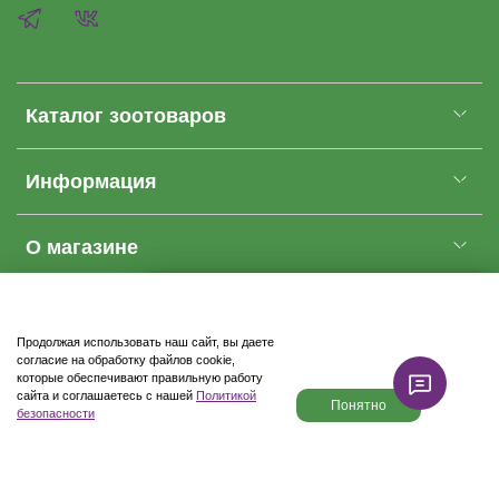
Каталог зоотоваров
Информация
О магазине
Купить
Cделано в anna-palna.ru. Все права защищены
ZooHarmony
2026
Продолжая использовать наш сайт, вы даете
Доставка бесплатно
согласие на обработку файлов cookie,
которые обеспечивают правильную работу
сайта и соглашаетесь с нашей
Политикой
Понятно
безопасности
Каталог
Поиск
Корзина
Избранное
Профиль