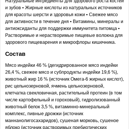
Натуральные ингредиенты для здорового роста костей
и зубов • Жирные кислоты из натуральных источников
для красоты шерсти и здоровья кожи • Свежее мясо
для активности в течение дня • Витамины, минералы и
антиоксиданты для поддержки иммунитета питомца •
Растворимые и нерастворимые пищевые волокна для
здорового пищеварения и микрофлоры кишечника.
Состав
Мясо индейки 46 % (дегидрированное мясо индейки
26,4 %, свежее мясо и субпродукты индейки 19,6 %),
животный жир 16 % (источник Омега-6 жирных кислот),
рис цельнозерновой, ячмень цельнозерновой,
клетчатка свекловичная, растительный протеин (в том
числе картофельный и гороховый), гидролизованный
животный белок 3,5 %, витаминно-минеральный
комплекс, пивные дрожжи (источник
маннанолигосахаридов), сушеная морковь, сушеное
яблоко (источник растворимых пребиотических