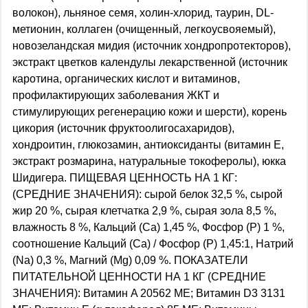
волокон), льняное семя, холин-хлорид, таурин, DL-
метионин, коллаген (очищенный, легкоусвояемый),
новозеландская мидия (источник хондропротекторов),
экстракт цветков календулы лекарственной (источник
каротина, органических кислот и витаминов,
профилактирующих заболевания ЖКТ и
стимулирующих регенерацию кожи и шерсти), корень
цикория (источник фруктоолигосахаридов),
хондроитин, глюкозамин, антиоксиданты (витамин Е,
экстракт розмарина, натуральные токоферолы), юкка
Шидигера. ПИЩЕВАЯ ЦЕННОСТЬ НА 1 КГ:
(СРЕДНИЕ ЗНАЧЕНИЯ): сырой белок 32,5 %, сырой
жир 20 %, сырая клетчатка 2,9 %, сырая зола 8,5 %,
влажность 8 %, Кальций (Са) 1,45 %, Фосфор (Р) 1 %,
соотношение Кальций (Са) / Фосфор (Р) 1,45:1, Натрий
(Na) 0,3 %, Магний (Mg) 0,09 %. ПОКАЗАТЕЛИ
ПИТАТЕЛЬНОЙ ЦЕННОСТИ НА 1 КГ (СРЕДНИЕ
ЗНАЧЕНИЯ): Витамин A 20562 МЕ; Витамин D3 3131