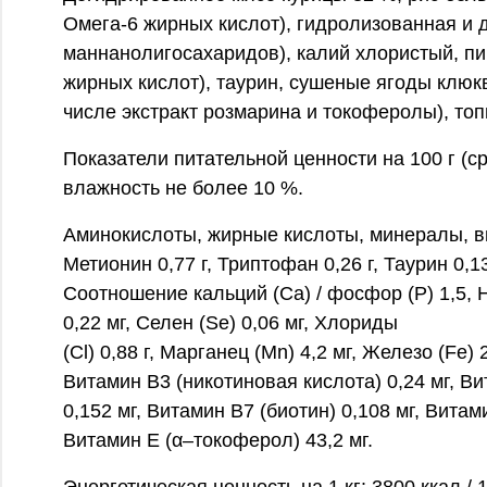
Омега-6 жирных кислот), гидролизованная и 
маннанолигосахаридов), калий хлористый, пи
жирных кислот), таурин, сушеные ягоды клюк
числе экстракт розмарина и токоферолы), топ
Показатели питательной ценности на 100 г (сре
влажность не более 10 %.
Аминокислоты, жирные кислоты, минералы, витам
Метионин 0,77 г, Триптофан 0,26 г, Таурин 0,13
Соотношение кальций (Ca) / фосфор (P) 1,5, Натр
0,22 мг, Селен (Se) 0,06 мг, Хлориды
(Cl) 0,88 г, Марганец (Mn) 4,2 мг, Железо (Fe
Витамин В3 (никотиновая кислота) 0,24 мг, Ви
0,152 мг, Витамин В7 (биотин) 0,108 мг, Вита
Витамин Е (α–токоферол) 43,2 мг.
Энергетическая ценность на 1 кг: 3800 ккал / 