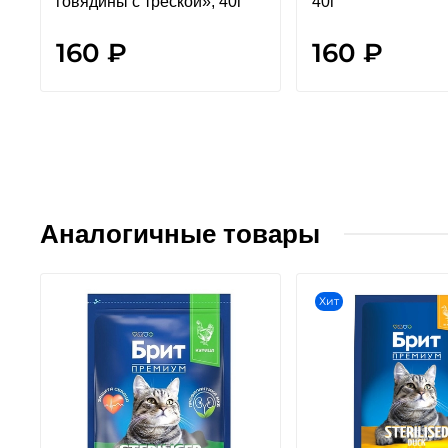
говядины с треской», 40г
40г
160 ₽
160 ₽
Аналогичные товары
Хит