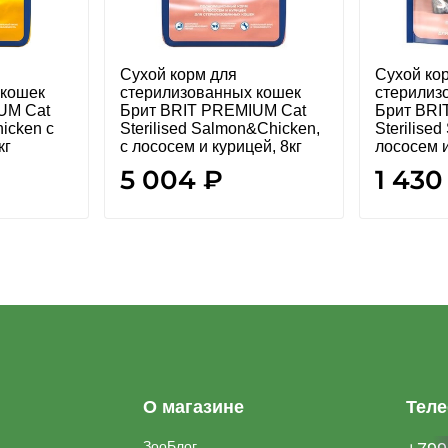
Сухой корм для
Сухой ко
 кошек
стерилизованных кошек
стерилиз
UM Cat
Брит BRIT PREMIUM Cat
Брит BRI
hicken с
Sterilised Salmon&Chicken,
Sterilise
кг
с лососем и курицей, 8кг
лососем и
5 004 ₽
1 430
О магазине
Тел
ЗооБлог