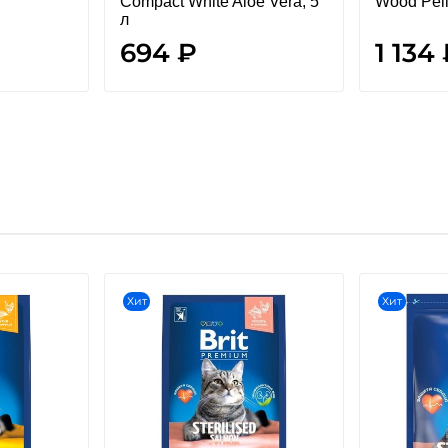
Compact White Aloe Vera, 5
Wood Pell
л
694 ₽
1 134
Хит
Хит