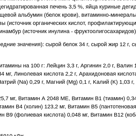
дегидратированная печень 3,5 %, яйца куриные деги
щевой альбумин (белок крови), витаминно-минераль
вы (источник органических кислот, профилактирующи
инамбур (источник инулина - фруктоолигосахаридов)
дние значения): сырой белок 34 г, сырой жир 12 г, сы
ины на 100 г: Лейцин 3,3 г, Аргинин 2,0 г, Валин 1,7 
4 мг, Линолевая кислота 2,2 г, Арахидоновая кислота 0
ий (Na) 0,29 г, Mагний (Mg) 0,1 г, Kалий (K) 1,03 г, М
) 25,7 мг, Витамин А 2048 МЕ, Витамин В1 (тиамин) 0,
тамин В4 (холин) 123,2 мг, Витамин В5 (пантотеновая
мин В9 (фолиевая кислота) 0,048 мг, Витамин В12 (ко
15910 кДж.