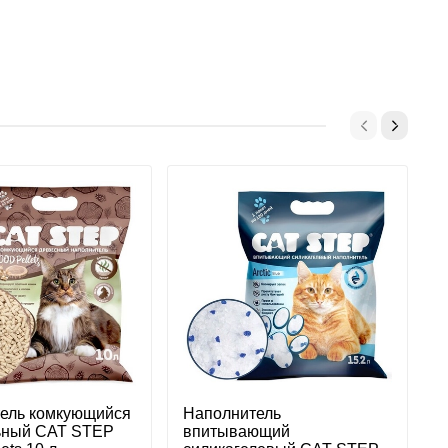
ель комкующийся
Наполнитель
Н
ьный CAT STEP
впитывающий
р