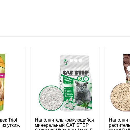
ек Triol
Наполнитель комкующийся
Наполнит
из утки»,
минеральный CAT STEP
растител