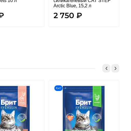
ets 10 л
силикагелевый CAT STEP
T
Arctic Blue, 15,2 л
 ₽
2 750 ₽
Хит