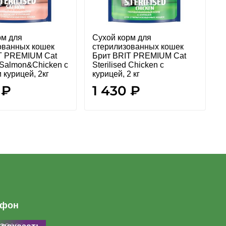
рм для
Сухой корм для
С
ованных кошек
стерилизованных кошек
с
T PREMIUM Cat
Брит BRIT PREMIUM Cat
Б
d Salmon&Chicken с
Sterilised Chicken с
&
 курицей, 2кг
курицей, 2 кг
к
 ₽
1 430 ₽
ефон