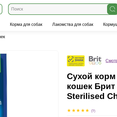
Корма для собак
Лакомства для собак
Кормуш
шек
Смотр
Сухой корм
кошек Брит
Sterilised C
(7)