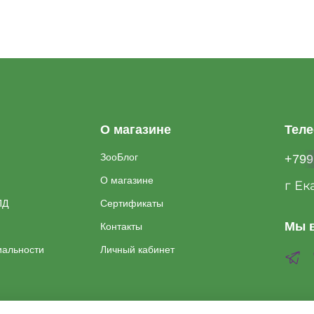
О магазине
Тел
ЗооБлог
+799
О магазине
г Ек
ПД
Сертификаты
Мы в
Контакты
иальности
Личный кабинет