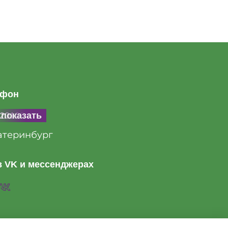
ефон
20128846
показать
атеринбург
 VK и мессенджерах