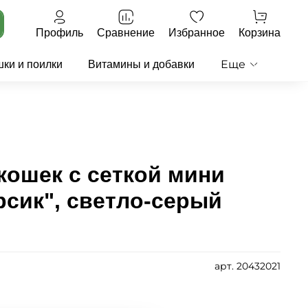
Профиль
Сравнение
Избранное
Корзина
Еще
ки и поилки
Витамины и добавки
кошек c сеткой мини
сик", светло-серый
арт.
20432021