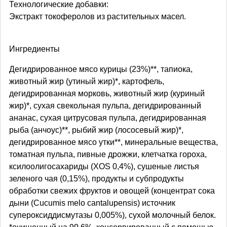
Технологические добавки:
Экстракт токоферолов из растительных масел.
Ингредиенты
Дегидрированное мясо курицы (23%)**, тапиока,
животный жир (утиный жир)*, картофель,
дегидрированная морковь, животный жир (куриный
жир)*, сухая свекольная пульпа, дегидрированный
ананас, сухая цитрусовая пульпа, дегидрированная
рыба (анчоус)**, рыбий жир (лососевый жир)*,
дегидрированное мясо утки**, минеральные вещества,
томатная пульпа, пивные дрожжи, клетчатка гороха,
ксилоолигосахариды (XOS 0,4%), сушеные листья
зеленого чая (0,15%), продукты и субпродукты
обработки свежих фруктов и овощей (концентрат сока
дыни (Cucumis melo cantalupensis) источник
супероксиддисмутазы 0,005%), сухой молочный белок.