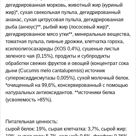
дегидрированная морковь, животный жир (куриный
жир)*, сухая свекольная пульпа, дегидрированный
ананас, сухая цитрусовая пульпа, дегидрированная
рыба (анчоус)**, рыбий жир (лососевый жир)*,
дегидрированное мясо утки**, минеральные вещества,
томатная пульпа, пивные дрожжи, клетчатка гороха,
ксилоолигосахариды (XOS 0,4%), сушеные листья
зеленого чая (0,15%), продукты и субпродукты
обработки свежих фруктов и овощей (концентрат сока
дыни (Cucumis melo cantalupensis) источник
супероксиддисмутазы 0,005%), сухой молочный белок.
*очищенный на 99,6%, консервированный с помощью
натуральных антиоксидантов. **источники белка
(усвояемость >85%).
Питательная ценность:
сырой белок: 19%, сырая клетчатка: 3,7%, сырой жир: