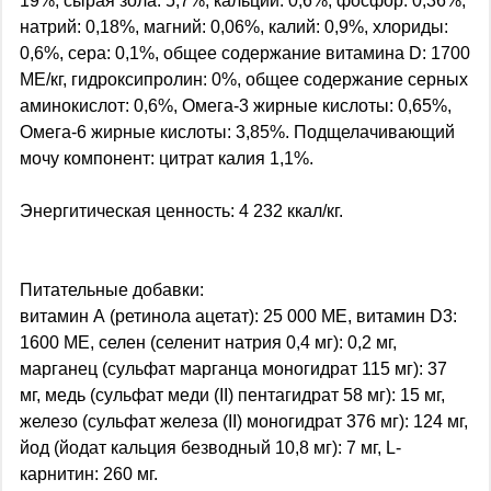
19%, сырая зола: 5,7%, кальций: 0,6%, фосфор: 0,36%,
натрий: 0,18%, магний: 0,06%, калий: 0,9%, хлориды:
0,6%, сера: 0,1%, общее содержание витамина D: 1700
МЕ/кг, гидроксипролин: 0%, общее содержание серных
аминокислот: 0,6%, Омега-3 жирные кислоты: 0,65%,
Омега-6 жирные кислоты: 3,85%. Подщелачивающий
мочу компонент: цитрат калия 1,1%.
Энергитическая ценность: 4 232 ккал/кг.
Питательные добавки:
витамин А (ретинола ацетат): 25 000 МЕ, витамин D3:
1600 МЕ, селен (селенит натрия 0,4 мг): 0,2 мг,
марганец (сульфат марганца моногидрат 115 мг): 37
мг, медь (сульфат меди (II) пентагидрат 58 мг): 15 мг,
железо (сульфат железа (II) моногидрат 376 мг): 124 мг,
йод (йодат кальция безводный 10,8 мг): 7 мг, L-
карнитин: 260 мг.