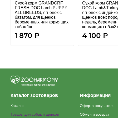
Сухой корм GRANDORF
Сухой корм GRA
FRESH DOG Lamb PUPPY
DOG Lamb&Turke
ALL BREEDS, ягненок с
ягненок с индейко
бататом, для щенков
щенков всех пород
беременных или кормящих
недель, беременн
собак 1кг
кормящих собак3к
1 870 ₽
4 100 ₽
Каталог зоотоваров
Информация
Каталог
Оферта покупателя
Товары для собак и щенков
Обмен и возврат