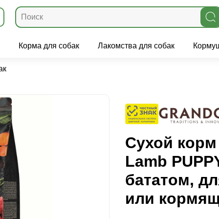
Корма для собак
Лакомства для собак
Кормуш
ак
Сухой кор
Lamb PUPPY
бататом, д
или кормящ