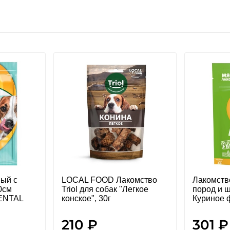
ый с
LOCAL FOOD Лакомство
Лакомств
10см
Triol для собак "Легкое
пород и щ
DENTAL
конское", 30г
Куриное ф
210 ₽
301 ₽