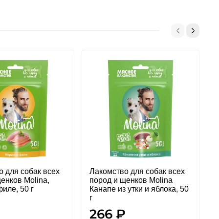
о для собак всех
Лакомство для собак всех
Р
енков Molina,
пород и щенков Molina
с
иле, 50 г
Канапе из утки и яблока, 50
г
266 ₽