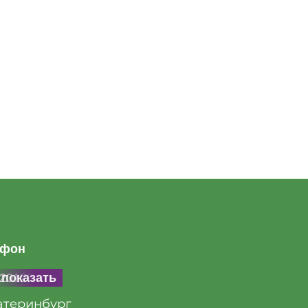
ефон
20128846
показать
атеринбург