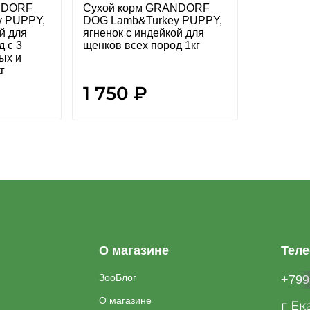
NDORF
Сухой корм GRANDORF
y PUPPY,
DOG Lamb&Turkey PUPPY,
й для
ягненок с индейкой для
 с 3
щенков всех пород 1кг
ых и
г
1 750 ₽
О магазине
Тел
ЗооБлог
+799
О магазине
г Ек