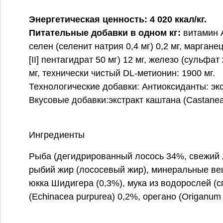
Энергетическая ценность: 4 020 ккал/кг.
Питательные добавки в одном кг:
витамин A
селен (селенит натрия 0,4 мг) 0,2 мг, маргане
[II] пентагидрат 50 мг) 12 мг, железо (сульфат
мг, технически чистый DL-метионин: 1900 мг.
Технологические добавки: Антиоксиданты: эк
Вкусовые добавки:экстракт каштана (Castanea sa
Ингредиенты
Рыба (дегидрированный лосось 34%, свежий л
рыбий жир (лососевый жир), минеральные в
юкка Шидигера (0,3%), мука из водорослей (сп
(Echinacea purpurea) 0,2%, орегано (Origanum