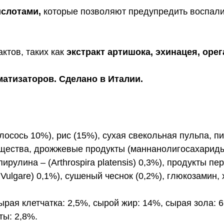
ислотами,
которые позволяют предупредить воспали
ктов, таких как
экстракт артишока, эхинацея, орег
матизаторов. Сделано в Италии.
осось 10%), рис (15%), сухая свекольная пульпа, 
ещества, дрожжевые продукты (маннанолигосахарид
ирулина – (Arthrospira platensis) 0,3%), продукты п
 Vulgare) 0,1%), сушеный чеснок (0,2%), глюкозамин,
рая клетчатка: 2,5%, сырой жир: 14%, сырая зола: 6
ты: 2,8%.