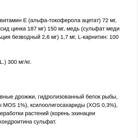
витамин Е (альфа-токоферола ацетат) 72 мг,
ксид цинка 187 мг) 150 мг, медь (сульфат меди
ьция безводный 2,6 мг) 1,7 мг, L-карнитин: 100
.) 300 мг/кг.
пивные дрожжи, гидролизованный белок рыбы,
ы МОS 1%), ксилоолигосахариды (XOS 0,3%),
ереработки растений (корень эхинацеи
 хондроитина сульфат.