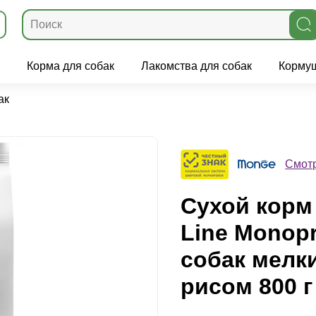
Корма для собак
Лакомства для собак
Кормуш
ак
Смотр
Сухой корм 
Line Monopr
собак мелки
рисом 800 г