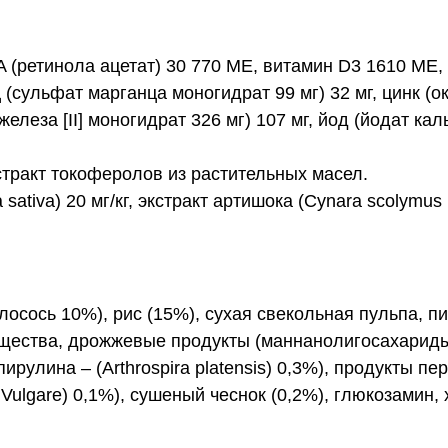
 (ретинола ацетат) 30 770 МЕ, витамин D3 1610 МЕ, 
ц (сульфат марганца моногидрат 99 мг) 32 мг, цинк (о
 железа [II] моногидрат 326 мг) 107 мг, йод (йодат кал
стракт токоферолов из растительных масел.
tiva) 20 мг/кг, экстракт артишока (Cynara scolymus L
осось 10%), рис (15%), сухая свекольная пульпа, 
ещества, дрожжевые продукты (маннанолигосахарид
ирулина – (Arthrospira platensis) 0,3%), продукты п
 Vulgare) 0,1%), сушеный чеснок (0,2%), глюкозамин,