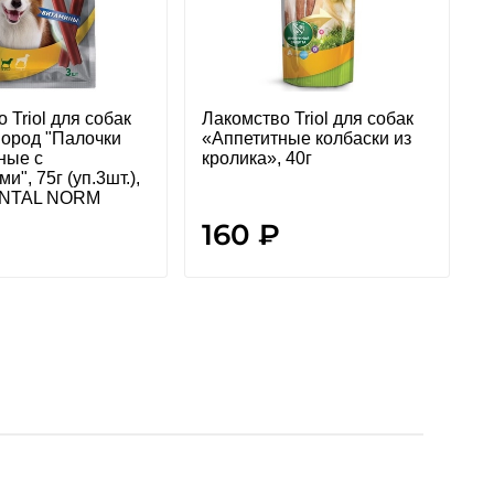
 Triol для собак
Лакомство Triol для собак
Л
пород "Палочки
«Аппетитные колбаски из
ные с
кролика», 40г
б
и", 75г (уп.3шт.),
ENTAL NORM
160 ₽