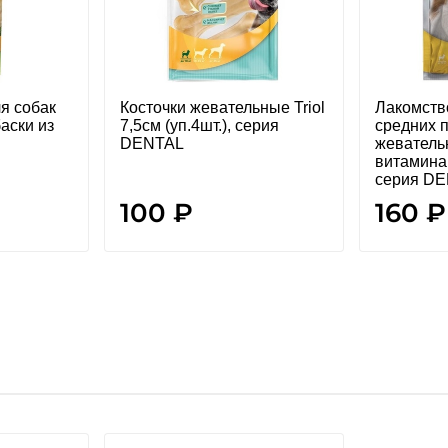
ля собак
Косточки жевательные Triol
Лакомство
аски из
7,5см (уп.4шт.), серия
средних 
DENTAL
жеватель
витаминам
серия D
100 ₽
160 ₽