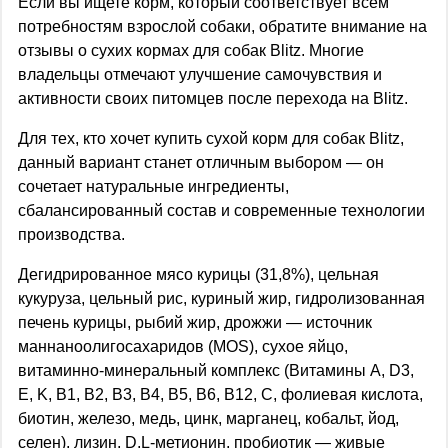
Если вы ищете корм, который соответствует всем
потребностям взрослой собаки, обратите внимание на
отзывы о сухих кормах для собак Blitz. Многие
владельцы отмечают улучшение самочувствия и
активности своих питомцев после перехода на Blitz.
Для тех, кто хочет купить сухой корм для собак Blitz,
данный вариант станет отличным выбором — он
сочетает натуральные ингредиенты,
сбалансированный состав и современные технологии
производства.
Дегидрированное мясо курицы (31,8%), цельная
кукуруза, цельный рис, куриный жир, гидролизованная
печень курицы, рыбий жир, дрожжи — источник
маннаноолигосахаридов (MOS), сухое яйцо,
витаминно-минеральный комплекс (Витамины А, D3,
E, K, B1, B2, B3, B4, B5, B6, B12, C, фолиевая кислота,
биотин, железо, медь, цинк, марганец, кобальт, йод,
селен), лизин, D,L-метионин, пробиотик — живые