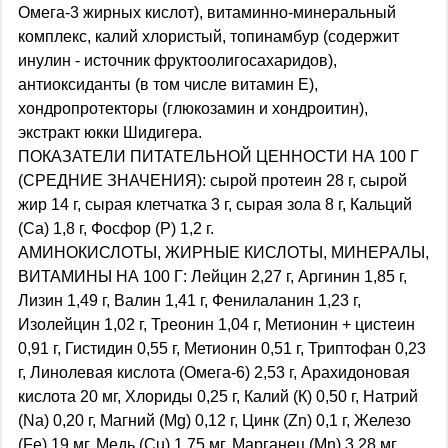
Омега-3 жирных кислот), витаминно-минеральный
комплекс, калий хлористый, топинамбур (содержит
инулин - источник фруктоолигосахаридов),
антиоксиданты (в том числе витамин Е),
хондропротекторы (глюкозамин и хондроитин),
экстракт юкки Шидигера.
ПОКАЗАТЕЛИ ПИТАТЕЛЬНОЙ ЦЕННОСТИ НА 100 Г
(СРЕДНИЕ ЗНАЧЕНИЯ): сырой протеин 28 г, сырой
жир 14 г, сырая клетчатка 3 г, сырая зола 8 г, Кальций
(Са) 1,8 г, Фосфор (Р) 1,2 г.
АМИНОКИСЛОТЫ, ЖИРНЫЕ КИСЛОТЫ, МИНЕРАЛЫ,
ВИТАМИНЫ НА 100 Г: Лейцин 2,27 г, Аргинин 1,85 г,
Лизин 1,49 г, Валин 1,41 г, Фенилаланин 1,23 г,
Изолейцин 1,02 г, Треонин 1,04 г, Метионин + цистеин
0,91 г, Гистидин 0,55 г, Метионин 0,51 г, Триптофан 0,23
г, Линолевая кислота (Омега-6) 2,53 г, Арахидоновая
кислота 20 мг, Хлориды 0,25 г, Калий (К) 0,50 г, Натрий
(Na) 0,20 г, Магний (Mg) 0,12 г, Цинк (Zn) 0,1 г, Железо
(Fe) 19 мг, Медь (Cu) 1,75 мг, Марганец (Mn) 3,28 мг,