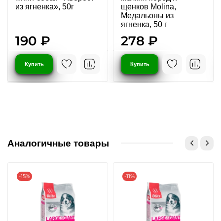
из ягненка», 50г
щенков Molina,
Медальоны из
ягненка, 50 г
190 ₽
278 ₽
Купить
Купить
Аналогичные товары
-15%
-11%