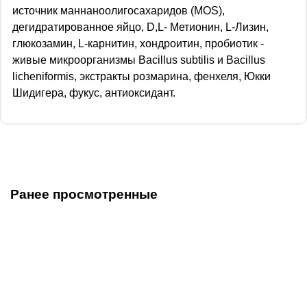
источник маннаноолигосахаридов (MOS),
дегидратированное яйцо, D,L- Метионин, L-Лизин,
глюкозамин, L-карнитин, хондроитин, пробиотик -
живые микроорганизмы Bacillus subtilis и Bacillus
licheniformis, экстракты розмарина, фенхеля, Юкки
Шидигера, фукус, антиоксидант.
Ранее просмотренные