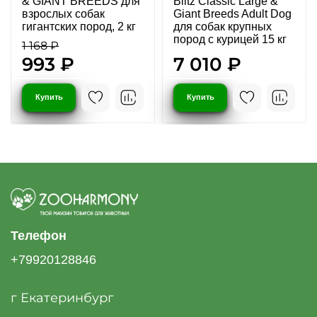
& GIANT BREEDS для
Blitz Classic Large &
взрослых собак
Giant Breeds Adult Dog
гигантских пород, 2 кг
для собак крупных
пород с курицей 15 кг
1 168 ₽
993 ₽
7 010 ₽
Купить
Купить
Телефон
+79920128846
г Екатеринбург