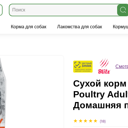
Корма для собак
Лакомства для собак
Кормуш
Смотр
Сухой корм 
Poultry Adul
Домашняя п
(18)