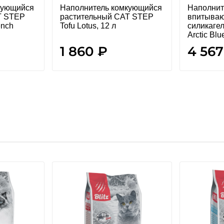
кующийся
Наполнитель комкующийся
Наполнит
T STEP
растительный CAT STEP
впитыва
ench
Tofu Lotus, 12 л
силикаге
Arctic Blu
1 860 ₽
4 567