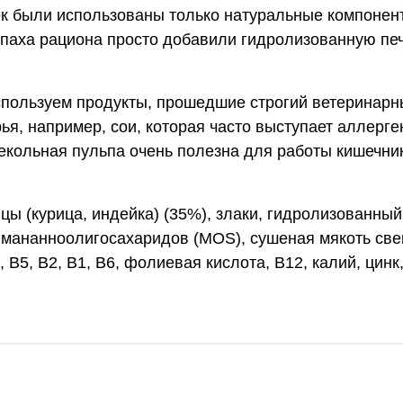
ошек были использованы только натуральные компоне
запаха рациона просто добавили гидролизованную п
ользуем продукты, прошедшие строгий ветеринарный к
я, например, сои, которая часто выступает аллерге
векольная пульпа очень полезна для работы кишечни
ы (курица, индейка) (35%), злаки, гидролизованный 
 мананноолигосахаридов (MOS), сушеная мякоть св
, В5, В2, В1, В6, фолиевая кислота, В12, калий, цинк