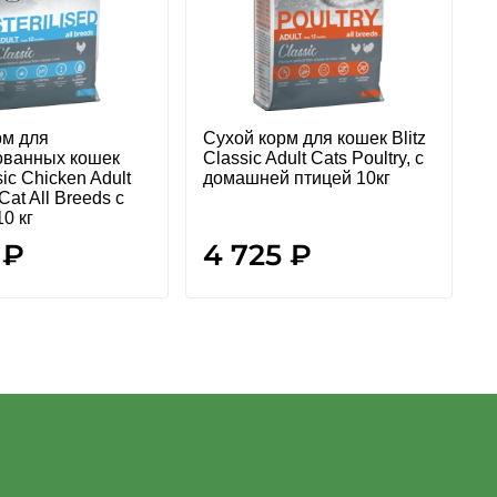
рм для
Сухой корм для кошек Blitz
ованных кошек
Classic Adult Cats Poultry, с
sic Chicken Adult
домашней птицей 10кг
 Cat All Breeds с
10 кг
 ₽
4 725 ₽