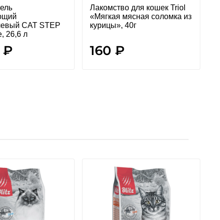
ель
Лакомство для кошек Triol
Л
ющий
«Мягкая мясная соломка из
«
левый CAT STEP
курицы», 40г
к
e, 26,6 л
 ₽
160 ₽