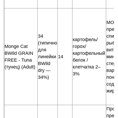
MOS,
преб
34
спир
картофель/
(типично
рыби
Monge Cat
горох/
для
вита
BWild GRAIN
картофельный
линейки
14
мине
FREE - Tuna
белок /
BWild
стер
(тунец) (Adult)
клетчатка 2–
dry —
вари
3%
34%)
пони
соде
жира
Проб
преб