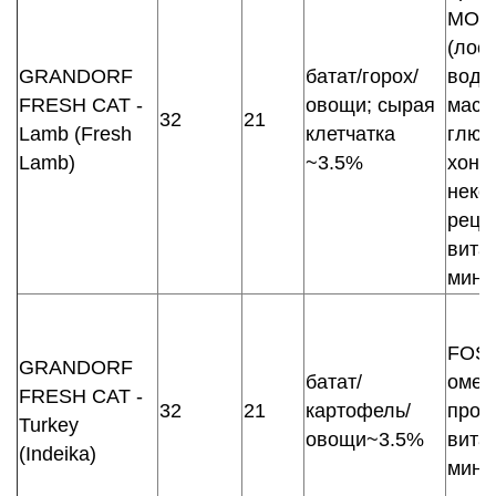
MOS)
(лос
GRANDORF
батат/горох/
водо
FRESH CAT -
овощи; сырая
масл
32
21
Lamb (Fresh
клетчатка
глюк
Lamb)
~3.5%
хонд
неко
реце
вита
мине
FOS,
GRANDORF
батат/
омег
FRESH CAT -
32
21
картофель/
проб
Turkey
овощи~3.5%
вита
(Indeika)
мине