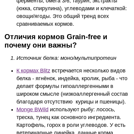
ферменты, омега 3/6, таурин, экстракты
(юкка, спирулина), углеводами и клечаткой:
овощи/ягоды. Это общий тренд всех
сравниваемых кормов.
Отличия кормов Grain-free и
почему они важны?
Источник белка: моно/мультипротеин
К кормах Blitz
встречается несколько видов
белка - ягнёнок, индейка, кролик, рыба - что
делает формулы гипоаллергенными в
широком смысле (низкоаллергенный состав
благодаря отсутствию курицы и пшеницы).
Monge BWild
используют рыбу: лосось,
треска, тунец как основного ингредиента.
Картофель, горох в роли углеводов. У есть
ветеринарные линейка, данные корма