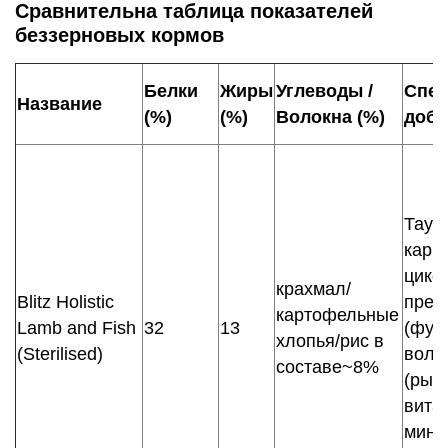
Сравнительна таблица показателей
беззерновых кормов
Белки
Жиры
Углеводы /
Спе
Название
(%)
(%)
Волокна (%)
доба
Таури
карн
цико
крахмал/
Blitz Holistic
преб
картофельные
Lamb and Fish
32
13
(фун
хлопья/рис в
(Sterilised)
воло
составе~8%
(рыб
вита
мине