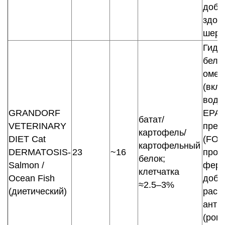
доба
здор
шерс
Гидр
белки
омег
(вкл
водо
GRANDORF
EPA/
батат/
VETERINARY
преб
картофель/
DIET Cat
(FOS
картофельный
DERMATOSIS-
23
~16
проб
белок;
Salmon /
ферм
клетчатка
Ocean Fish
доба
≈2.5–3%
(диетический)
раст
анти
(ром