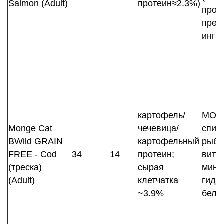
Salmon (Adult)
протеин≈2.3%)
проб
преб
ингр
картофель/
MOS,
Monge Cat
чечевица/
спир
BWild GRAIN
картофельный
рыби
FREE - Cod
34
14
протеин;
вита
(треска)
сырая
мине
(Adult)
клетчатка
гидр
~3.9%
белк