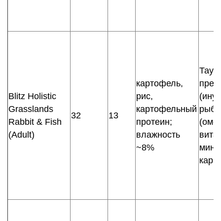
Таур
картофель,
преб
Blitz Holistic
рис,
(ину
Grasslands
картофельный
рыби
32
13
Rabbit & Fish
протеин;
(омег
(Adult)
влажность
вита
~8%
мине
карн