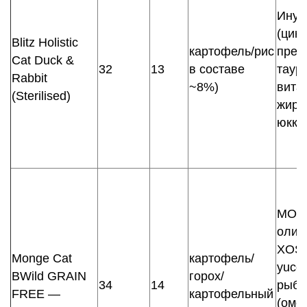
Инул
(цико
Blitz Holistic
картофель/рис
преб
Cat Duck &
32
13
в составе
таур
Rabbit
~8%)
вита
(Sterilised)
жир, 
юкка
MOS 
олиг
XOS,
Monge Cat
картофель/
yucca
BWild GRAIN
горох/
34
14
рыби
FREE —
картофельный
(омег