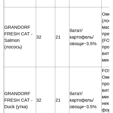
Омег
(лос
GRANDORF
масл
батат/
FRESH CAT -
преб
32
21
картофель/
Salmon
(FOS
овощи~3.5%
(лосось)
проб
вита
мине
FOS,
Омег
проб
вита
GRANDORF
батат/
мине
FRESH CAT -
32
21
картофель/
неко
Duck (утка)
овощи~3.5%
форм